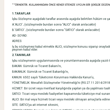
**ÖRNEKTİR. KULLANMADAN ÖNCE KENDİ SİTENİZE UYGUN BİR ŞEKİLDE DÜZEN
1.TARAFLAR
İşbu Sözleşme aşağıdaki taraflar arasında aşağıda belirtilen hüküm ve ş
A.‘ALICI’ ; (sözleşmede bundan sonra "ALICI" olarak anılacaktır)
B.‘SATICI’ ; (sözleşmede bundan sonra "SATICI" olarak anılacaktır)
AD- SOYAD:
ADRES:
İş bu sözleşmeyi kabul etmekle ALICI, sözleşme konusu siparişi onayladığı 
peşinen kabul eder.
2.TANIMLAR
İşbu sözleşmenin uygulanmasında ve yorumlanmasında aşağıda yazılı terim
BAKAN: Gümrük ve Ticaret Bakanı’nı,
BAKANLIK: Gümrük ve Ticaret Bakanlığı’nı,
KANUN: 6502 sayılı Tüketicinin Korunması Hakkında Kanun’u,
YÖNETMELİK: Mesafeli Sözleşmeler Yönetmeliği’ni (RG:27.11.2014/2918
HİZMET: Bir ücret veya menfaat karşılığında yapılan ya da yapılması taah
SATICI: Ticari veya mesleki faaliyetleri kapsamında tüketiciye mal suna
ALICI: Bir mal veya hizmeti ticari veya mesleki olmayan amaçlarla edinen
SİTE: SATICI’ya ait internet sitesini,