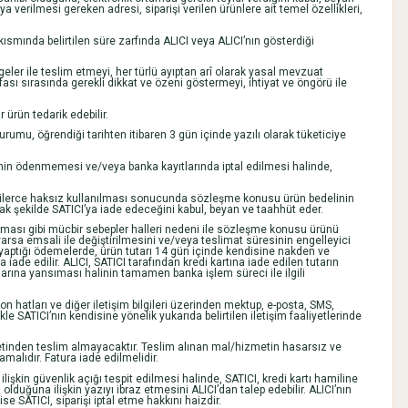
 verilmesi gereken adresi, siparişi verilen ürünlere ait temel özellikleri,
kısmında belirtilen süre zarfında ALICI veya ALICI’nın gösterdiği
lgeler ile teslim etmeyi, her türlü ayıptan arî olarak yasal mevzuat
fası sırasında gerekli dikkat ve özeni göstermeyi, ihtiyat ve öngörü ile
 ürün tedarik edebilir.
mu, öğrendiği tarihten itibaren 3 gün içinde yazılı olarak tüketiciye
inin ödenmemesi ve/veya banka kayıtlarında iptal edilmesi halinde,
 kişilerce haksız kullanılması sonucunda sözleşme konusu ürün bedelinin
ak şekilde SATICI’ya iade edeceğini kabul, beyan ve taahhüt eder.
luşması gibi mücbir sebepler halleri nedeni ile sözleşme konusu ürünü
arsa emsali ile değiştirilmesini ve/veya teslimat süresinin engelleyici
e yaptığı ödemelerde, ürün tutarı 14 gün içinde kendisine nakden ve
 iade edilir. ALICI, SATICI tarafından kredi kartına iade edilen tutarın
larına yansıması halinin tamamen banka işlem süreci ile ilgili
n hatları ve diğer iletişim bilgileri üzerinden mektup, e-posta, SMS,
e SATICI’nın kendisine yönelik yukarıda belirtilen iletişim faaliyetlerinde
ketinden teslim almayacaktır. Teslim alınan mal/hizmetin hasarsız ve
alıdır. Fatura iade edilmelidir.
ilişkin güvenlik açığı tespit edilmesi halinde, SATICI, kredi kartı hamiline
t olduğuna ilişkin yazıyı ibraz etmesini ALICI’dan talep edebilir. ALICI’nın
 SATICI, siparişi iptal etme hakkını haizdir.