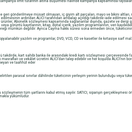
ampanya limit tutarının altına düşülmesi halinde kampanya kapsamında faydalanılan
ve geri gönderilmeye müsait olmayan, iç giyim alt parçaları, mayo ve bikini altları
m edilmesinin ardından ALICI tarafından ambalajı açıldığı takdirde iade edilmesi s
rünler, Abonelik sözleşmesi kapsamında sağlananlar dışında, gazete ve dergi gibi s
veya görüntü kayıtlarının, kitap, dijital içerik, yazılım programlarının, veri kayde
ereği mümkün değildir. Ayrıca Cayma hakkı süresi sona ermeden önce, tüketicinin 
kopyalanabilir yazılım ve programlar, DVD, VCD, CD ve kasetler ile kırtasiye sarf malz
ğü takdirde, kart sahibi banka ile arasındaki kredi kartı sözleşmesi çerçevesinde 
k masrafları ve vekâlet ücretini ALICI’dan talep edebilir ve her koşulda ALICI’nın
 beyan ve taahhüt eder
rtilen parasal sınırlar dâhilinde tüketicinin yerleşim yerinin bulunduğu veya tüket
şbu sözleşmenin tüm şartlarını kabul etmiş sayılır. SATICI, siparişin gerçekleşmes
pmakla yükümlüdür.