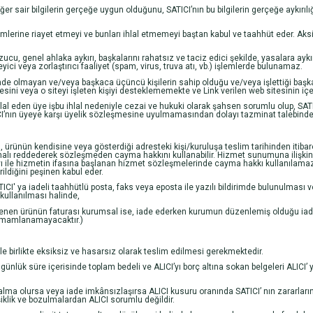
diğer sair bilgilerin gerçeğe uygun olduğunu, SATICI’nın bu bilgilerin gerçeğe aykırılı
ükümlerine riayet etmeyi ve bunları ihlal etmemeyi baştan kabul ve taahhüt eder. 
bozucu, genel ahlaka aykırı, başkalarını rahatsız ve taciz edici şekilde, yasalara a
ici veya zorlaştırıcı faaliyet (spam, virus, truva atı, vb.) işlemlerde bulunamaz.
nde olmayan ve/veya başkaca üçüncü kişilerin sahip olduğu ve/veya işlettiği başka we
i veya o siteyi işleten kişiyi desteklememekte ve Link verilen web sitesinin içerdi
al eden üye işbu ihlal nedeniyle cezai ve hukuki olarak şahsen sorumlu olup, SATICI
ATICI’nın üyeye karşı üyelik sözleşmesine uyulmamasından dolayı tazminat talebinde
ürünün kendisine veya gösterdiği adresteki kişi/kuruluşa teslim tarihinden itibaren
alı reddederek sözleşmeden cayma hakkını kullanabilir. Hizmet sunumuna ilişkin
ı ile hizmetin ifasına başlanan hizmet sözleşmelerinde cayma hakkı kullanılamaz
ildiğini peşinen kabul eder.
ATICI' ya iadeli taahhütlü posta, faks veya eposta ile yazılı bildirimde bulunul
kullanılması halinde,
 istenen ürünün faturası kurumsal ise, iade ederken kurumun düzenlemiş olduğu iade
tamamlanamayacaktır.)
le birlikte eksiksiz ve hasarsız olarak teslim edilmesi gerekmektedir.
ünlük süre içerisinde toplam bedeli ve ALICI’yı borç altına sokan belgeleri ALICI’
zalma olursa veya iade imkânsızlaşırsa ALICI kusuru oranında SATICI’ nın zararla
lik ve bozulmalardan ALICI sorumlu değildir.