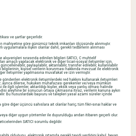
ikası ve şartlar geçerlidir.
şlemin mahiyetine göre günümüz teknik imkanları ölçüsünde alınmıştır.
ı uygulamalara ilişkin olanlar dahil, gerekli tedbirlerin alınması
e alışverişleri sırasında edinilen bilgileri SATICI, C muhtelif
ı amaçlı yapılacak elektronik ve diğer ticari-sosyal iletişimler için,
llenebilir, paylaşılabilir, aktarılabilir, transfer edilebilir, kullanılabilir
 bilgilerinin, kişisel verilerin korunması hakkında mevzuat ile elektronik
er iletişimler yapılmasına muvafakat ve izin vermiştir.
gönderilen elektronik iletişimlerdeki red hakkını kullanarak iletişimleri
urulur; ayrıca dilerse, hukuken muhafazası gerekenler ve/veya mümkün
ile ilgili işlemler, aktarıldığı kişiler, eksik veya yanlış olması halinde
kendisi aleyhine bir sonucun ortaya çıkmasına itiraz, verilerin kanuna aykırı
ilir. Bu hususlardaki başvuru ve talepleri yasal azami süreler içinde
öre diğer üçüncü sahıslara ait olanlar hariç; tüm fikri-sınai haklar ve
n veya diğer uygun yöntemler ile duyurulduğu andan itibaren geçerli olur.
 neticelerinden SATICI sorumlu değildir.
i sahibi olduğunu, elektronik ortamda gerekli teyidi verdiğini kabul, beyan