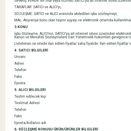
SİPARİŞ VEREN: Bir mal veya hizmeti SATICI’ya ait internet sitesi üzerind
TARAFLAR: SATICI ve ALICI’yı,
SÖZLEŞME: SATICI ve ALICI arasında akdedilen işbu sözleşmeyi,
MAL: Alışverişe konu olan taşınır eşyayı ve elektronik ortamda kullanılma
3.KONU
İşbu Sözleşme, ALICI’nın, SATICI’ya ait internet sitesi üzerinden elektronik
Kanun ve Mesafeli Sözleşmelere Dair Yönetmelik hükümleri gereğince tar
Listelenen ve sitede ilan edilen fiyatlar satış fiyatıdır. İlan edilen fiyatla
4. SATICI BİLGİLERİ
Ünvanı
Adres
Telefon
Faks
Eposta
5. ALICI BİLGİLERİ
Teslim edilecek kişi
Teslimat Adresi
Telefon
Faks
Eposta/kullanıcı adı
6. SÖZLEŞME KONUSU ÜRÜN/ÜRÜNLER BİLGİLERİ