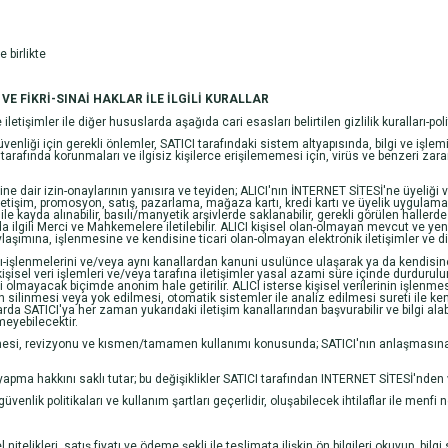
 birlikte
R VE FİKRİ-SINAİ HAKLAR İLE İLGİLİ KURALLAR
etişimler ile diğer hususlarda aşağıda cari esasları belirtilen gizlilik kuralları-polit
güvenliği için gerekli önlemler, SATICI tarafındaki sistem altyapısında, bilgi ve i
arafında korunmaları ve ilgisiz kişilerce erişilememesi için, virüs ve benzeri zararl
lerine dair izin-onaylarının yanısıra ve teyiden; ALICI'nın İNTERNET SİTESİ'ne üyeliği v
etişim, promosyon, satış, pazarlama, mağaza kartı, kredi kartı ve üyelik uygulamalar
kayda alınabilir, basılı/manyetik arşivlerde saklanabilir, gerekli görülen hallerde günce
a ilgili Merci ve Mahkemelere iletilebilir. ALICI kişisel olan-olmayan mevcut ve yeni
ımına, işlenmesine ve kendisine ticari olan-olmayan elektronik iletişimler ve diğ
ımı-işlenmelerini ve/veya aynı kanallardan kanuni usulünce ulaşarak ya da kendisine 
, kişisel veri işlemleri ve/veya tarafına iletişimler yasal azami süre içinde durd
lli olmayacak biçimde anonim hale getirilir. ALICI isterse kişisel verilerinin işlenmesi 
ilerin silinmesi veya yok edilmesi, otomatik sistemler ile analiz edilmesi sureti ile 
da SATICI'ya her zaman yukarıdaki iletişim kanallarından başvurabilir ve bilgi alab
meyebilecektir.
lenmesi, revizyonu ve kısmen/tamamen kullanımı konusunda; SATICI'nın anlaşmasına g
i yapma hakkını saklı tutar; bu değişiklikler SATICI tarafından INTERNET SİTESİ'nde
üvenlik politikaları ve kullanım şartları geçerlidir, oluşabilecek ihtilaflar ile menfi
telikleri, satış fiyatı ve ödeme şekli ile teslimata ilişkin ön bilgileri okuyup, bilg