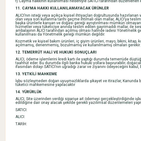
f) Cayma hakkının kullanılması nedeniyle SATICI tarafından düzenlenen k
11. CAYMA HAKKI KULLANILAMAYACAK ÜRÜNLER
ALICI’nın isteği veya açıkça kişisel ihtiyaçları doğrultusunda hazırlanan 
olan veya son kullanma tarihi geçme ihtimali olan mallar, ALICI’ya tesli
başka ürünlerle karışan ve doğası gereği ayrıştırılması mümkün olmayan ü
hizmetler veya tüketiciye anında teslim edilen gayrimaddi mallar, ile ses 
ambalajının ALICI tarafından açılmış olması halinde iadesi Yönetmelik g
kullanılması da Yönetmelik gereği mümkün değildir.
Kozmetik ve kişisel bakım ürünleri, iç giyim ürünleri, mayo, bikini, kitap, 
açılmamış, denenmemiş, bozulmamış ve kullanılmamış olmaları gerekir.
12. TEMERRÜT HALİ VE HUKUKİ SONUÇLARI
ALICI, ödeme işlemlerini kredi kartı ile yaptığı durumda temerrüde düştü
taahhüt eder. Bu durumda ilgili banka hukuki yollara başvurabilir; doğaca
ifasından dolayı SATICI’nın uğradığı zarar ve ziyanını ödeyeceğini kabul,
13. YETKİLİ MAHKEME
İşbu sözleşmeden doğan uyuşmazlıklarda şikayet ve itirazlar, Kanunda beli
tüketici mahkemesine yapılacaktır
14. YÜRÜRLÜK
ALICI, Site üzerinden verdiği siparişe ait ödemeyi gerçekleştirdiğinde i
edildiğine dair onay alacak şekilde gerekli yazılımsal düzenlemeleri ya
SATICI:
ALICI:
TARİH: