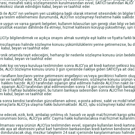
mesi, mesafeli satış sözleşmesinin kurulmasından evvel, SATICI tarafından ALICI' ya
e eksiksiz olarak edindiğini kabul, beyan ve taahhüt eder.
e ALICI' nın yerleşim yeri uzaklığına bağlı olarak internet sitesindeki ön bilgiler 
CI’ya teslim edilememesi durumunda, ALICI’nın sözleşmeyi feshetme hakkı saklıdır.
e uygun ve varsa garanti belgeleri, kullanım kılavuzları işin gereği olan bilgi ve be
rüstlük esasları dâhilinde ifa etmeyi, hizmet kalitesini koruyup yükseltmeyi, işin i
 bilgilendirmek ve açıkça onayını almak suretiyle eşit kalite ve fiyatta farklı bir
ânsızlaşması halinde sözleşme konusu yükümlülüklerini yerine getiremezse, bu duru
i kabul, beyan ve taahhüt eder.
tronik ortamda teyit edeceğini, herhangi bir nedenle sözleşme konusu ürün bedel
i kabul, beyan ve taahhüt eder.
teki kişi ve/veya kuruluşa tesliminden sonra ALICI'ya ait kredi kartının yetkisiz
e, ALICI Sözleşme konusu ürünü 3 gün içerisinde nakliye gideri SATICI’ya ait olac
 tarafların borçlarını yerine getirmesini engelleyici ve/veya geciktirici hallerin o
yan ve taahhüt eder. ALICI da siparişin iptal edilmesini, sözleşme konusu ürünün v
kını haizdir. ALICI tarafından siparişin iptal edilmesi halinde ALICI’nın nakit il
ı, siparişin ALICI tarafından iptal edilmesinden sonra 14 gün içerisinde ilgili bankaya
 ile 3 haftayı bulabileceğini, bu tutarın bankaya iadesinden sonra ALICI’nın hesap
nı kabul, beyan ve taahhüt eder.
a sonra kendisi tarafından güncellenen adresi, e-posta adresi, sabit ve mobil telefo
 amaçlarla ALICI’ya ulaşma hakkı bulunmaktadır. ALICI, işbu sözleşmeyi kabul etmekl
ecek; ezik, kırık, ambalajı yırtılmış vb. hasarlı ve ayıplı mal/hizmeti kargo şir
runması borcu, ALICI’ya aittir. Cayma hakkı kullanılacaksa mal/hizmet kullanılmam
 olmaması veya ürünün ALICI’ya tesliminden evvel, siparişte kullanılan kredi kartına 
r önceki aya ait ekstresini yahut kart hamilinin bankasından kredi kartının kendisine ai
dondurulacak olup, mezkur taleplerin 24 saat içerisinde karşılanmaması halinde ise