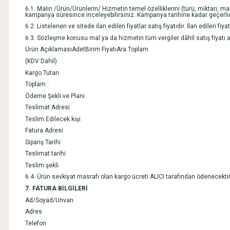
6.1. Malın /Ürün/Ürünlerin/ Hizmetin temel özelliklerini (türü, miktarı, m
kampanya süresince inceleyebilirsiniz. Kampanya tarihine kadar geçerlid
6.2. Listelenen ve sitede ilan edilen fiyatlar satış fiyatıdır. İlan edilen fi
6.3. Sözleşme konusu mal ya da hizmetin tüm vergiler dâhil satış fiyatı a
Ürün AçıklamasıAdetBirim FiyatıAra Toplam
(KDV Dahil)
Kargo Tutarı
Toplam :
Ödeme Şekli ve Planı
Teslimat Adresi
Teslim Edilecek kişi
Fatura Adresi
Sipariş Tarihi
Teslimat tarihi
Teslim şekli
6.4. Ürün sevkiyat masrafı olan kargo ücreti ALICI tarafından ödenecektir
7. FATURA BİLGİLERİ
Ad/Soyad/Unvan
Adres
Telefon