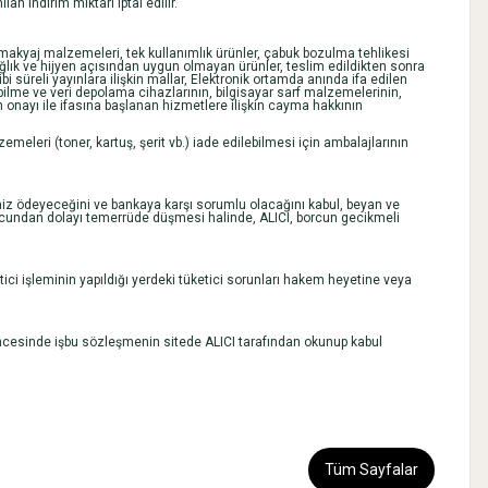
 indirim miktarı iptal edilir.
, makyaj malzemeleri, tek kullanımlık ürünler, çabuk bozulma tehlikesi
ağlık ve hijyen açısından uygun olmayan ürünler, teslim edildikten sonra
üreli yayınlara ilişkin mallar, Elektronik ortamda anında ifa edilen
debilme ve veri depolama cihazlarının, bilgisayar sarf malzemelerinin,
onayı ile ifasına başlanan hizmetlere ilişkin cayma hakkının
emeleri (toner, kartuş, şerit vb.) iade edilebilmesi için ambalajlarının
faiz ödeyeceğini ve bankaya karşı sorumlu olacağını kabul, beyan ve
 borcundan dolayı temerrüde düşmesi halinde, ALICI, borcun gecikmeli
ici işleminin yapıldığı yerdeki tüketici sorunları hakem heyetine veya
i öncesinde işbu sözleşmenin sitede ALICI tarafından okunup kabul
Tüm Sayfalar