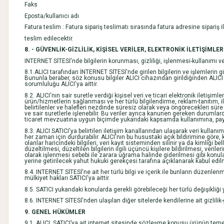
Faks
Eposta/kullanıcı adı
Fatura teslim : Fatura sipariş teslimatı sırasında fatura adresine sipariş ile
teslim edilecektir.
8. - GÜVENLİK-GİZLİLİK, KİŞİSEL VERİLER, ELEKTRONİK İLETİŞİMLE
INTERNET SİTESİ'nde bilgilerin korunması, gizliliği, işlenmesi-kullanımı ve il
8.1.ALICI tarafından İNTERNET SİTESİ'nde girilen bilgilerin ve işlemlerin 
Bununla beraber, söz konusu bilgiler ALICI cihazından girildiğinden ALICI t
sorumluluğu ALICI'ya aittir.
8.2. ALICI'nın sair suretle verdiği kişisel veri ve ticari elektronik iletişim
ürün/hizmetlerin sağlanması ve her türlü bilgilendirme, reklam-tanıtım, il
belirtilenler ve halefleri nezdinde süresiz olarak veya öngörecekleri süre ile 
ve sair suretlerle işlenebilir. Bu veriler ayrıca kanunen gereken durumlard
ticaret mevzuatına uygun biçimde yukarıdaki kapsamda kullanımına, paylaş
8.3. ALICI SATICI'ya belirtilen iletişim kanallarından ulaşarak veri kullan
her zaman için durdurabilir. ALICI'nın bu husustaki açık bildirimine göre
olanlar haricindeki bilgileri, veri kayıt sisteminden silinir ya da kimliği be
düzeltilmesi, düzeltilen bilgilerin ilgili üçüncü kişilere bildirilmesi, ver
olarak işlenmesi sebebi ile zarara uğrama halinde giderilmesi gibi konular
yerine getirilecek yahut hukuki gerekçesi tarafına açıklanarak kabul edil
8.4. INTERNET SİTESİ'ne ait her türlü bilgi ve içerik ile bunların düzen
mülkiyet hakları SATICI'ya aittir.
8.5. SATICI yukarıdaki konularda gerekli görebileceği her türlü değişikliğ
8.6. INTERNET SİTESİ'nden ulaşılan diğer sitelerde kendilerine ait gizlilik-g
9. GENEL HÜKÜMLER
9.1. ALICI, SATICI’ya ait internet sitesinde sözleşme konusu ürünün temel ni