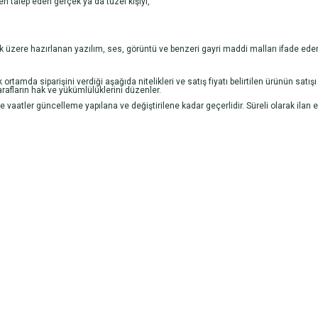
en talep eden gerçek ya da tüzel kişiyi,
k üzere hazırlanan yazılım, ses, görüntü ve benzeri gayri maddi malları ifade eder
 ortamda siparişini verdiği aşağıda nitelikleri ve satış fiyatı belirtilen ürünün satış
afların hak ve yükümlülüklerini düzenler.
r ve vaatler güncelleme yapılana ve değiştirilene kadar geçerlidir. Süreli olarak ilan 