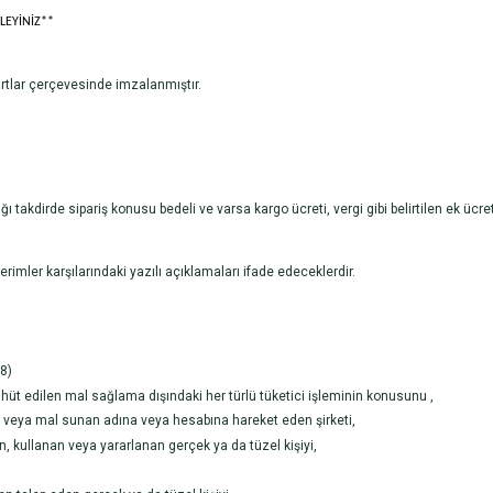
LEYİNİZ**
artlar çerçevesinde imzalanmıştır.
takdirde sipariş konusu bedeli ve varsa kargo ücreti, vergi gibi belirtilen ek ücre
ler karşılarındaki yazılı açıklamaları ifade edeceklerdir.
8)
hüt edilen mal sağlama dışındaki her türlü tüketici işleminin konusunu ,
n veya mal sunan adına veya hesabına hareket eden şirketi,
, kullanan veya yararlanan gerçek ya da tüzel kişiyi,