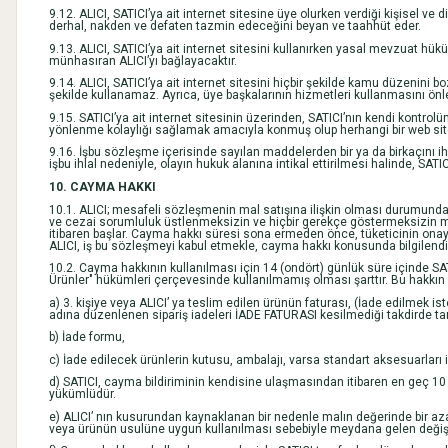
9.12. ALICI, SATICI’ya ait internet sitesine üye olurken verdiği kişisel ve 
derhal, nakden ve defaten tazmin edeceğini beyan ve taahhüt eder.
9.13. ALICI, SATICI’ya ait internet sitesini kullanırken yasal mevzuat h
münhasıran ALICI’yı bağlayacaktır.
9.14. ALICI, SATICI’ya ait internet sitesini hiçbir şekilde kamu düzenini 
şekilde kullanamaz. Ayrıca, üye başkalarının hizmetleri kullanmasını önley
9.15. SATICI’ya ait internet sitesinin üzerinden, SATICI’nın kendi kontrolü
yönlenme kolaylığı sağlamak amacıyla konmuş olup herhangi bir web sitesin
9.16. İşbu sözleşme içerisinde sayılan maddelerden bir ya da birkaçını ihl
işbu ihlal nedeniyle, olayın hukuk alanına intikal ettirilmesi halinde, S
10. CAYMA HAKKI
10.1. ALICI; mesafeli sözleşmenin mal satışına ilişkin olması durumunda, 
ve cezai sorumluluk üstlenmeksizin ve hiçbir gerekçe göstermeksizin m
itibaren başlar. Cayma hakkı süresi sona ermeden önce, tüketicinin onay
ALICI, iş bu sözleşmeyi kabul etmekle, cayma hakkı konusunda bilgilendir
10.2. Cayma hakkının kullanılması için 14 (ondört) günlük süre içinde S
Ürünler" hükümleri çerçevesinde kullanılmamış olması şarttır. Bu hakkın 
a) 3. kişiye veya ALICI’ ya teslim edilen ürünün faturası, (İade edilmek
adına düzenlenen sipariş iadeleri İADE FATURASI kesilmediği takdirde 
b) İade formu,
c) İade edilecek ürünlerin kutusu, ambalajı, varsa standart aksesuarları i
d) SATICI, cayma bildiriminin kendisine ulaşmasından itibaren en geç 10 g
yükümlüdür.
e) ALICI’ nın kusurundan kaynaklanan bir nedenle malın değerinde bir a
veya ürünün usulüne uygun kullanılması sebebiyle meydana gelen değişik