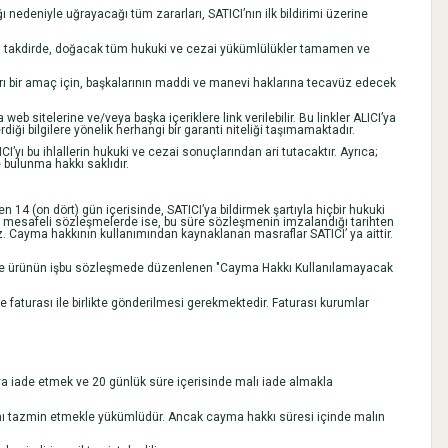
ğı nedeniyle uğrayacağı tüm zararları, SATICI’nın ilk bildirimi üzerine
Aksi takdirde, doğacak tüm hukuki ve cezai yükümlülükler tamamen ve
ykırı bir amaç için, başkalarının maddi ve manevi haklarına tecavüz edecek
b sitelerine ve/veya başka içeriklere link verilebilir. Bu linkler ALICI’ya
ği bilgilere yönelik herhangi bir garanti niteliği taşımamaktadır.
’yı bu ihlallerin hukuki ve cezai sonuçlarından ari tutacaktır. Ayrıca;
 bulunma hakkı saklıdır.
 14 (on dört) gün içerisinde, SATICI’ya bildirmek şartıyla hiçbir hukuki
 mesafeli sözleşmelerde ise, bu süre sözleşmenin imzalandığı tarihten
. Cayma hakkının kullanımından kaynaklanan masraflar SATICI’ ya aittir.
ması ve ürünün işbu sözleşmede düzenlenen "Cayma Hakkı Kullanılamayacak
 faturası ile birlikte gönderilmesi gerekmektedir. Faturası kurumlar
 ya iade etmek ve 20 günlük süre içerisinde malı iade almakla
rını tazmin etmekle yükümlüdür. Ancak cayma hakkı süresi içinde malın