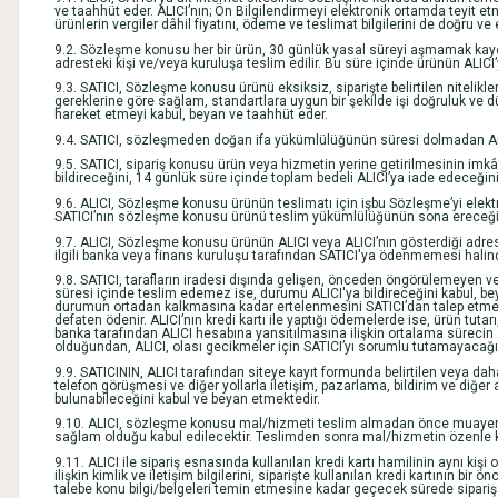
ve taahhüt eder. ALICI’nın; Ön Bilgilendirmeyi elektronik ortamda teyit et
ürünlerin vergiler dâhil fiyatını, ödeme ve teslimat bilgilerini de doğru v
9.2. Sözleşme konusu her bir ürün, 30 günlük yasal süreyi aşmamak kaydı il
adresteki kişi ve/veya kuruluşa teslim edilir. Bu süre içinde ürünün ALI
9.3. SATICI, Sözleşme konusu ürünü eksiksiz, siparişte belirtilen nitelikler
gereklerine göre sağlam, standartlara uygun bir şekilde işi doğruluk ve dü
hareket etmeyi kabul, beyan ve taahhüt eder.
9.4. SATICI, sözleşmeden doğan ifa yükümlülüğünün süresi dolmadan ALICI’yı
9.5. SATICI, sipariş konusu ürün veya hizmetin yerine getirilmesinin imk
bildireceğini, 14 günlük süre içinde toplam bedeli ALICI’ya iade edeceğin
9.6. ALICI, Sözleşme konusu ürünün teslimatı için işbu Sözleşme’yi elek
SATICI’nın sözleşme konusu ürünü teslim yükümlülüğünün sona ereceğin
9.7. ALICI, Sözleşme konusu ürünün ALICI veya ALICI’nın gösterdiği adres
ilgili banka veya finans kuruluşu tarafından SATICI'ya ödenmemesi halind
9.8. SATICI, tarafların iradesi dışında gelişen, önceden öngörülemeyen ve
süresi içinde teslim edemez ise, durumu ALICI'ya bildireceğini kabul, be
durumun ortadan kalkmasına kadar ertelenmesini SATICI’dan talep etme hak
defaten ödenir. ALICI’nın kredi kartı ile yaptığı ödemelerde ise, ürün tutar
banka tarafından ALICI hesabına yansıtılmasına ilişkin ortalama sürecin 2
olduğundan, ALICI, olası gecikmeler için SATICI’yı sorumlu tutamayacağı
9.9. SATICININ, ALICI tarafından siteye kayıt formunda belirtilen veya dah
telefon görüşmesi ve diğer yollarla iletişim, pazarlama, bildirim ve diğer
bulunabileceğini kabul ve beyan etmektedir.
9.10. ALICI, sözleşme konusu mal/hizmeti teslim almadan önce muayene ed
sağlam olduğu kabul edilecektir. Teslimden sonra mal/hizmetin özenle ko
9.11. ALICI ile sipariş esnasında kullanılan kredi kartı hamilinin aynı kişi
ilişkin kimlik ve iletişim bilgilerini, siparişte kullanılan kredi kartının bi
talebe konu bilgi/belgeleri temin etmesine kadar geçecek sürede sipariş 