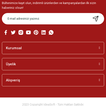
Bültenimize kayıt olun, indirimli ürünlerden ve kampanyalardan ilk sizin
Ürün resmi kalitesiz, bozuk veya görüntülenemiyor.
haberiniz olsun!
Ürün açıklamasında eksik bilgiler bulunuyor.
Ürün bilgilerinde hatalar bulunuyor.
Ürün fiyatı diğer sitelerden daha pahalı.
Bu ürüne benzer farklı alternatifler olmalı.
Kurumsal
Üyelik
Gönder
Alışveriş
2023 Copyright IdeaSoft - Tüm Hakları Saklıdır.