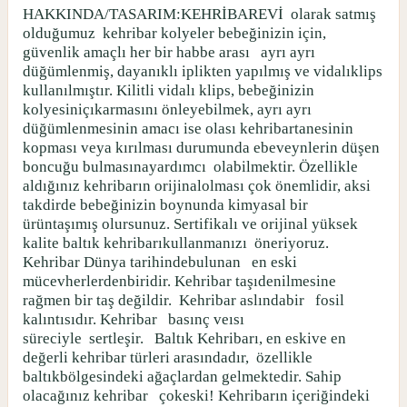
HAKKINDA/TASARIM:KEHRİBAREVİ
olarak satmış
olduğumuz
kehribar kolyeler bebeğinizin için,
güvenlik amaçlı her bir habbe arası
ayrı ayrı
düğümlenmiş, dayanıklı iplikten yapılmış ve vidalıklips
kullanılmıştır. Kilitli vidalı klips, bebeğinizin
kolyesiniçıkarmasını önleyebilmek, ayrı ayrı
düğümlenmesinin amacı ise olası kehribartanesinin
kopması veya kırılması durumunda ebeveynlerin düşen
boncuğu bulmasınayardımcı
olabilmektir. Özellikle
aldığınız kehribarın orijinalolması çok önemlidir, aksi
takdirde bebeğinizin boynunda kimyasal bir
ürüntaşımış olursunuz. Sertifikalı ve orijinal yüksek
kalite baltık kehribarıkullanmanızı
öneriyoruz.
Kehribar Dünya tarihindebulunan
en eski
mücevherlerdenbiridir. Kehribar taşıdenilmesine
rağmen bir taş değildir.
Kehribar aslındabir
fosil
kalıntısıdır. Kehribar
basınç veısı
süreciyle
sertleşir.
Baltık Kehribarı, en eskive en
değerli kehribar türleri arasındadır,
özellikle
baltıkbölgesindeki ağaçlardan gelmektedir. Sahip
olacağınız kehribar
çokeski! Kehribarın içeriğindeki