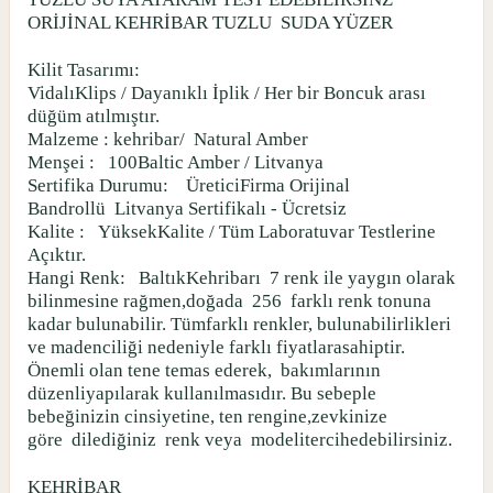
ORİJİNAL KEHRİBAR TUZLU
SUDA YÜZER
Kilit Tasarımı:
VidalıKlips / Dayanıklı İplik / Her bir Boncuk arası
düğüm atılmıştır.
Malzeme : kehribar/
Natural Amber
Menşei :
100Baltic Amber / Litvanya
Sertifika Durumu:
ÜreticiFirma Orijinal
Bandrollü
Litvanya Sertifikalı - Ücretsiz
Kalite :
YüksekKalite / Tüm Laboratuvar Testlerine
Açıktır.
Hangi Renk:
BaltıkKehribarı
7 renk ile yaygın olarak
bilinmesine rağmen,doğada
256
farklı renk tonuna
kadar bulunabilir. Tümfarklı renkler, bulunabilirlikleri
ve madenciliği nedeniyle farklı fiyatlarasahiptir.
Önemli olan tene temas ederek,
bakımlarının
düzenliyapılarak kullanılmasıdır. Bu sebeple
bebeğinizin cinsiyetine, ten rengine,zevkinize
göre
dilediğiniz
renk veya
modelitercihedebilirsiniz.
KEHRİBAR