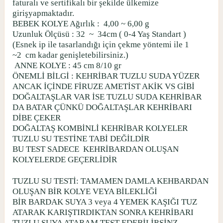
faturalı ve sertifikalı bir şekilde ülkemize
girişyapmaktadır.
BEBEK KOLYE Ağırlık :
4,00 ~ 6,00 g
Uzunluk Ölçüsü : 32
~
34cm ( 0-4 Yaş Standart )
(Esnek ip ile tasarlandığı için çekme yöntemi ile 1
~2
cm kadar genişletebilirsiniz.)
ANNE KOLYE : 45 cm 8/10 gr
ÖNEMLİ BİLGİ : KEHRİBAR TUZLU SUDA YÜZER
ANCAK İÇİNDE FİRUZE AMETİST AKİK VS GİBİ
DOĞALTAŞLAR VAR İSE TUZLU SUDA KEHRİBAR
DA BATAR ÇÜNKÜ DOĞALTAŞLAR KEHRİBARI
DİBE ÇEKER
DOĞALTAŞ KOMBİNLİ KEHRİBAR KOLYELER
TUZLU SU TESTİNE TABİ DEĞİLDİR
BU TEST SADECE
KEHRİBARDAN OLUŞAN
KOLYELERDE GEÇERLİDİR
TUZLU SU TESTİ: TAMAMEN DAMLA KEHBARDAN
OLUŞAN BİR KOLYE VEYA BİLEKLİĞİ
BİR BARDAK SUYA 3 veya 4 YEMEK KAŞIĞI TUZ
ATARAK KARIŞTIRDIKTAN SONRA KEHRİBARI
TUZLU SUYA ATARAM TEST EDEBİLİRSİNZ