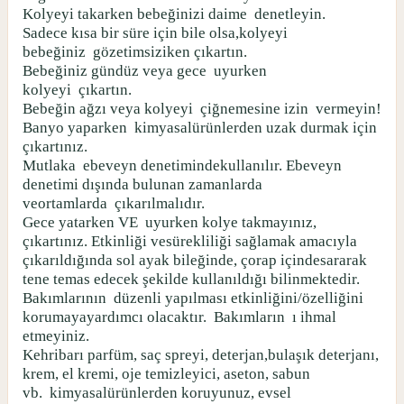
Kolyeyi takarken bebeğinizi daime
denetleyin.
Sadece kısa bir süre için bile olsa,kolyeyi
bebeğiniz
gözetimsiziken çıkartın.
Bebeğiniz gündüz veya gece
uyurken
kolyeyi
çıkartın.
Bebeğin ağzı veya kolyeyi
çiğnemesine izin
vermeyin!
Banyo yaparken
kimyasalürünlerden uzak durmak için
çıkartınız.
Mutlaka
ebeveyn denetimindekullanılır. Ebeveyn
denetimi dışında bulunan zamanlarda
veortamlarda
çıkarılmalıdır.
Gece yatarken VE
uyurken kolye takmayınız,
çıkartınız. Etkinliği vesürekliliği sağlamak amacıyla
çıkarıldığında sol ayak bileğinde, çorap içindesararak
tene temas edecek şekilde kullanıldığı bilinmektedir.
Bakımlarının
düzenli yapılması etkinliğini/özelliğini
korumayayardımcı olacaktır.
Bakımların
ı ihmal
etmeyiniz.
Kehribarı parfüm, saç spreyi, deterjan,bulaşık deterjanı,
krem, el kremi, oje temizleyici, aseton, sabun
vb.
kimyasalürünlerden koruyunuz, evsel