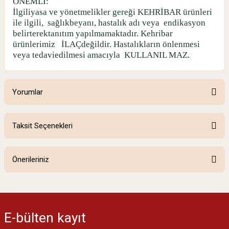
ÖNEMLİ:
İlgiliyasa ve yönetmelikler gereği KEHRİBAR ürünleri
ile ilgili,
sağlıkbeyanı, hastalık adı veya
endikasyon
belirterektanıtım yapılmamaktadır. Kehribar
ürünlerimiz
İLAÇdeğildir. Hastalıkların önlenmesi
veya tedaviedilmesi amacıyla
KULLANIL MAZ.
Yorumlar
Taksit Seçenekleri
Bu ürüne ilk yorumu siz yapın!
Önerileriniz
Yorum Yaz
Bu ürünün fiyat bilgisi, resim, ürün açıklamalarında ve diğer konularda
yetersiz gördüğünüz noktaları öneri formunu kullanarak tarafımıza
iletebilirsiniz.
E-bülten
kayıt
Görüş ve önerileriniz için teşekkür ederiz.