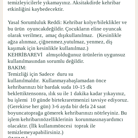
temizleyicilerle yıkamayınız. Aksitakdirde kehribar
etkinliğini kaybedecektir.
Yasal Sorumluluk Reddi: Kehribar kolye/bileklikler ve
bu ürün
oyuncakdeğildir. Çocukların eline oyuncak
olarak verilmez,
amaç dışıkullanılmaz.
(Kesinlikle
ağza alınmaz, çiğnenmez,yutulmaz, yenmez, diş
kaşımak için kesinlikle kullanılmaz.)
KEHRİBAREVİ
almışolduğunuz ürünlerin uygunsuz
kullanılmasından sorumlu değildir.
BAKIM:
Temizliği için Sadece
duru su
kullanılmaldır.
Kullanmayabaşlamadan önce
kehribarınızı bir bardak suda 10-15 dk
beklettiktensonra, ılık su ile 1 dakika kadar yıkayınız,
bu işlemi
10 günde birtekraretmenizi tavsiye ediyoruz.
(Gerekirse her gün) 3-6 ayda bir defa 24 saat
boyuncatoprağa gömerek kehribarınızı nötrleyiniz. Bu
işlem kehribarınözelliklerinin
korunmasınayardımcı
olacaktır. (İlk kullanımöncesi
toprak ile
temizlemeyapabilirsiniz.)