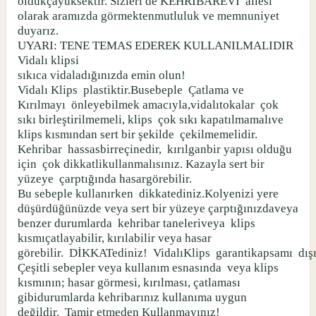
oldukçayüksektir. Sizleri de KEHRİBAREVİ
ailesi
olarak aramızda görmektenmutluluk ve memnuniyet
duyarız.
UYARI: TENE TEMAS EDEREK KULLANILMALIDIR
Vidalı klipsi
sıkıca vidaladığınızda emin olun!
Vidalı Klips
plastiktir.Busebeple
Çatlama ve
Kırılmayı
önleyebilmek amacıyla,vidalıtokalar
çok
sıkı birleştirilmemeli, klips
çok sıkı kapatılmamalıve
klips kısmından sert bir şekilde
çekilmemelidir.
Kehribar
hassasbirreçinedir,
kırılganbir yapısı olduğu
için
çok dikkatlikullanmalısınız. Kazayla sert bir
yüzeye
çarptığında hasargörebilir.
Bu sebeple kullanırken
dikkatediniz.Kolyenizi yere
düşürdüğünüzde veya sert bir yüzeye çarptığınızdaveya
benzer durumlarda
kehribar taneleriveya
klips
kısmıçatlayabilir, kırılabilir veya hasar
görebilir.
DİKKATediniz!
VidalıKlips
garantikapsamı
dış
Çeşitli sebepler veya kullanım esnasında
veya klips
kısmının; hasar görmesi, kırılması, çatlaması
gibidurumlarda kehribarınız kullanıma uygun
değildir.
Tamir etmeden Kullanmayınız!