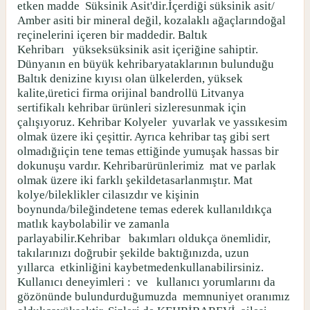
etken madde
Süksinik Asit'dir.İçerdiği süksinik asit/
Amber asiti bir mineral değil, kozalaklı ağaçlarındoğal
reçinelerini içeren bir maddedir. Baltık
Kehribarı
yükseksüksinik asit içeriğine sahiptir.
Dünyanın en büyük kehribaryataklarının bulunduğu
Baltık denizine kıyısı olan ülkelerden, yüksek
kalite,üretici firma orijinal bandrollü Litvanya
sertifikalı kehribar ürünleri sizleresunmak için
çalışıyoruz. Kehribar Kolyeler
yuvarlak ve yassıkesim
olmak üzere iki çeşittir. Ayrıca kehribar taş gibi sert
olmadığıiçin tene temas ettiğinde yumuşak hassas bir
dokunuşu vardır. Kehribarürünlerimiz
mat ve parlak
olmak üzere iki farklı şekildetasarlanmıştır. Mat
kolye/bileklikler cilasızdır ve kişinin
boynunda/bileğindetene temas ederek kullanıldıkça
matlık kaybolabilir ve zamanla
parlayabilir.Kehribar
bakımları oldukça önemlidir,
takılarınızı doğrubir şekilde baktığınızda, uzun
yıllarca
etkinliğini kaybetmedenkullanabilirsiniz.
Kullanıcı deneyimleri :
ve
kullanıcı yorumlarını da
gözönünde bulundurduğumuzda
memnuniyet oranımız