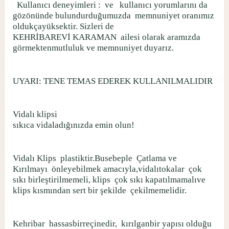
Kullanıcı deneyimleri :
ve
kullanıcı yorumlarını da
gözönünde bulundurduğumuzda
memnuniyet oranımız
oldukçayüksektir. Sizleri de
KEHRİBAREVİ KARAMAN
ailesi olarak aramızda
görmektenmutluluk ve memnuniyet duyarız.
UYARI: TENE TEMAS EDEREK KULLANILMALIDIR
Vidalı klipsi
sıkıca vidaladığınızda emin olun!
Vidalı Klips
plastiktir.Busebeple
Çatlama ve
Kırılmayı
önleyebilmek amacıyla,vidalıtokalar
çok
sıkı birleştirilmemeli, klips
çok sıkı kapatılmamalıve
klips kısmından sert bir şekilde
çekilmemelidir.
Kehribar
hassasbirreçinedir,
kırılganbir yapısı olduğu