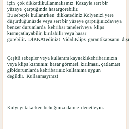
için
çok dikkatlikullanmalısınız. Kazayla sert bir
yüzeye
çarptığında hasargörebilir.
Bu sebeple kullanırken
dikkatediniz.Kolyenizi yere
düşürdüğünüzde veya sert bir yüzeye çarptığınızdaveya
benzer durumlarda
kehribar taneleriveya
klips
kısmıçatlayabilir, kırılabilir veya hasar
görebilir.
DİKKATediniz!
VidalıKlips
garantikapsamı
dış
Çeşitli sebepler veya kullanım kaynaklıkehribarınızın
veya klips kısmının; hasar görmesi, kırılması, çatlaması
gibidurumlarda kehribarınız kullanıma uygun
değildir.
Kullanmayınız!
Kolyeyi takarken bebeğinizi daime
denetleyin.