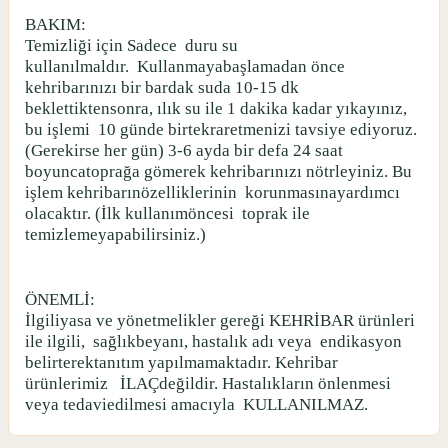
BAKIM:
Temizliği için Sadece
duru su
kullanılmaldır.
Kullanmayabaşlamadan önce
kehribarınızı bir bardak suda 10-15 dk
beklettiktensonra, ılık su ile 1 dakika kadar yıkayınız,
bu işlemi
10 günde birtekraretmenizi tavsiye ediyoruz.
(Gerekirse her gün) 3-6 ayda bir defa 24 saat
boyuncatoprağa gömerek kehribarınızı nötrleyiniz. Bu
işlem kehribarınözelliklerinin
korunmasınayardımcı
olacaktır. (İlk kullanımöncesi
toprak ile
temizlemeyapabilirsiniz.)
ÖNEMLİ:
İlgiliyasa ve yönetmelikler gereği KEHRİBAR ürünleri
ile ilgili,
sağlıkbeyanı, hastalık adı veya
endikasyon
belirterektanıtım yapılmamaktadır. Kehribar
ürünlerimiz
İLAÇdeğildir. Hastalıkların önlenmesi
veya tedaviedilmesi amacıyla
KULLANILMAZ.