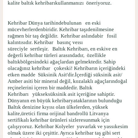
kalite baltık kehribarıkullanmanızı
öneriyoruz.
Kehribar Dünya tarihindebulunan
en eski
mücevherlerdenbiridir. Kehribar taşıdenilmesine
rağmen bir taş değildir.
Kehribar aslındabir
fosil
kalıntısıdır. Kehribar
basınç veısı
süreciyle
sertleşir.
Baltık Kehribarı, en eskive en
değerli kehribar türleri arasındadır,
özellikle
baltıkbölgesindeki ağaçlardan gelmektedir. Sahip
olacağınız kehribar
çokeski! Kehribarın içeriğindeki
etken madde
Süksinik Asit'dir.İçerdiği süksinik asit/
Amber asiti bir mineral değil, kozalaklı ağaçlarındoğal
reçinelerini içeren bir maddedir. Baltık
Kehribarı
yükseksüksinik asit içeriğine sahiptir.
Dünyanın en büyük kehribaryataklarının bulunduğu
Baltık denizine kıyısı olan ülkelerden, yüksek
kalite,üretici firma orijinal bandrollü Litvanya
sertifikalı kehribar ürünleri sizleresunmak için
çalışıyoruz. Kehribar Kolyeler
yuvarlak ve yassıkesim
olmak üzere iki çeşittir. Ayrıca kehribar taş gibi sert