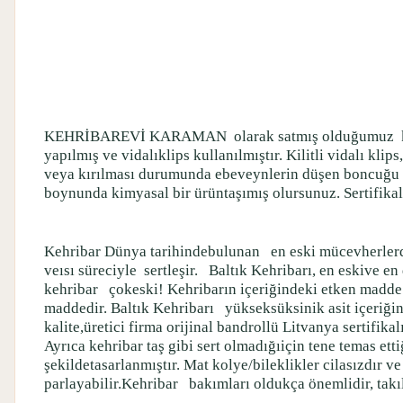
KEHRİBAREVİ KARAMAN
olarak satmış olduğumuz
yapılmış ve vidalıklips kullanılmıştır. Kilitli vidalı k
veya kırılması durumunda ebeveynlerin düşen boncuğu
boynunda kimyasal bir ürüntaşımış olursunuz. Sertifikal
Kehribar Dünya tarihindebulunan
en eski mücevherlerd
veısı süreciyle
sertleşir.
Baltık Kehribarı, en eskive en 
kehribar
çokeski! Kehribarın içeriğindeki etken madd
maddedir. Baltık Kehribarı
yükseksüksinik asit içeriği
kalite,üretici firma orijinal bandrollü Litvanya sertifik
Ayrıca kehribar taş gibi sert olmadığıiçin tene temas e
şekildetasarlanmıştır. Mat kolye/bileklikler cilasızdır 
parlayabilir.Kehribar
bakımları oldukça önemlidir, takı