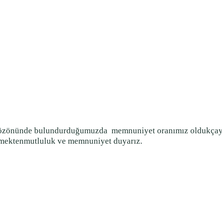
 gözönünde bulundurduğumuzda
memnuniyet oranımız oldukçayü
örmektenmutluluk ve memnuniyet duyarız.