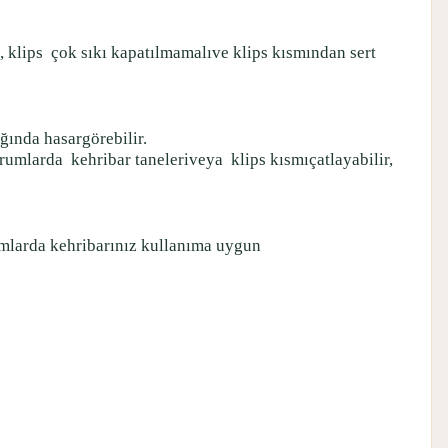
, klips
çok sıkı kapatılmamalıve klips kısmından sert
ığında hasargörebilir.
urumlarda
kehribar taneleriveya
klips kısmıçatlayabilir,
rumlarda kehribarınız kullanıma uygun