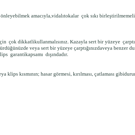
önleyebilmek amacıyla,vidalıtokalar
çok sıkı birleştirilmemeli
için
çok dikkatlikullanmalısınız. Kazayla sert bir yüzeye
çarpt
şürdüğünüzde veya sert bir yüzeye çarptığınızdaveya benzer d
lips
garantikapsamı
dışındadır.
eya klips kısmının; hasar görmesi, kırılması, çatlaması gibidu