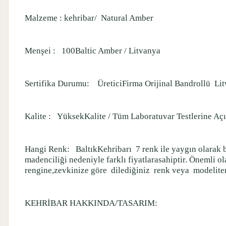
Malzeme : kehribar/
Natural Amber
Menşei :
100Baltic Amber / Litvanya
Sertifika Durumu:
ÜreticiFirma Orijinal Bandrollü
Lit
Kalite :
YüksekKalite / Tüm Laboratuvar Testlerine Açık
Hangi Renk:
BaltıkKehribarı
7 renk ile yaygın olara
madenciliği nedeniyle farklı fiyatlarasahiptir. Önemli o
rengine,zevkinize göre
dilediğiniz
renk veya
modeliter
KEHRİBAR HAKKINDA/TASARIM: