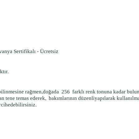
vanya Sertifikalı - Ücretsiz
tır.
k bilinmesine rağmen,doğada
256
farklı renk tonuna kadar buluna
lan tene temas ederek,
bakımlarının düzenliyapılarak kullanılma
cihedebilirsiniz.