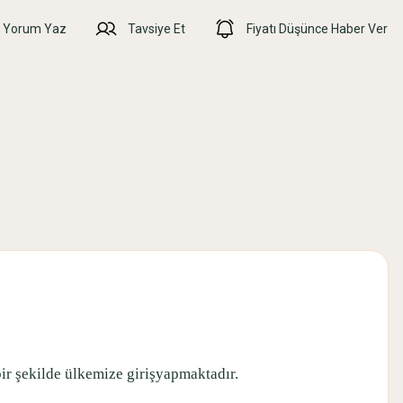
Yorum Yaz
Tavsiye Et
Fiyatı Düşünce Haber Ver
ir şekilde ülkemize girişyapmaktadır.