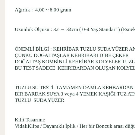
Ağırlık :
4,00 ~ 6,00 gram
Uzunluk Ölçüsü : 32
~
34cm ( 0-4 Yaş Standart ) (Esnek
ÖNEMLİ BİLGİ : KEHRİBAR TUZLU SUDA YÜZER A
ÇÜNKÜ DOĞALTAŞLAR KEHRİBARI DİBE ÇEKER
DOĞALTAŞ KOMBİNLİ KEHRİBAR KOLYELER TUZLU
BU TEST SADECE
KEHRİBARDAN OLUŞAN KOLYEL
TUZLU SU TESTİ: TAMAMEN DAMLA KEHBARDAN O
BİR BARDAK SUYA 3 veya 4 YEMEK KAŞIĞI TUZ 
TUZLU
SUDA YÜZER
Kilit Tasarımı:
VidalıKlips / Dayanıklı İplik / Her bir Boncuk arası düğü