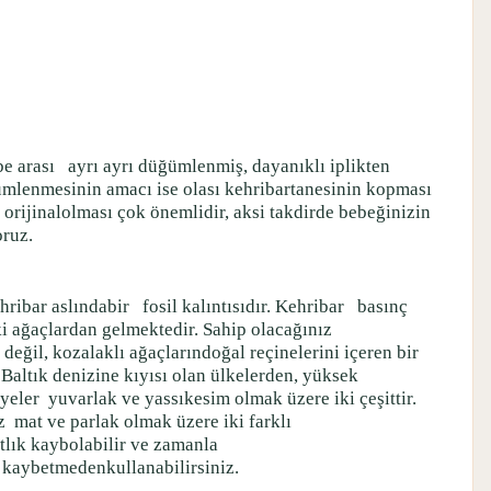
bbe arası
ayrı ayrı düğümlenmiş, dayanıklı iplikten
üğümlenmesinin amacı ise olası kehribartanesinin kopması
n orijinalolması çok önemlidir, aksi takdirde bebeğinizin
oruz.
hribar aslındabir
fosil kalıntısıdır. Kehribar
basınç
ki ağaçlardan gelmektedir. Sahip olacağınız
l değil, kozalaklı ağaçlarındoğal reçinelerini içeren bir
Baltık denizine kıyısı olan ülkelerden, yüksek
lyeler
yuvarlak ve yassıkesim olmak üzere iki çeşittir.
iz
mat ve parlak olmak üzere iki farklı
tlık kaybolabilir ve zamanla
i kaybetmedenkullanabilirsiniz.