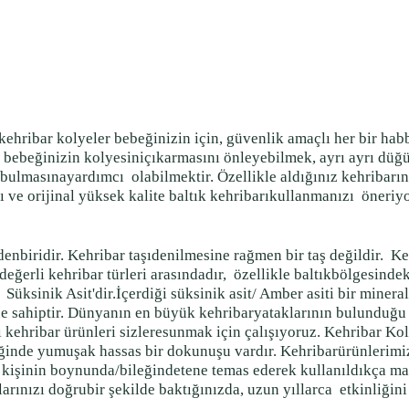
kehribar kolyeler bebeğinizin için, güvenlik amaçlı her bir ha
lips, bebeğinizin kolyesiniçıkarmasını önleyebilmek, ayrı ayrı d
 bulmasınayardımcı
olabilmektir. Özellikle aldığınız kehribarı
ı ve orijinal yüksek kalite baltık kehribarıkullanmanızı
öneriy
enbiridir. Kehribar taşıdenilmesine rağmen bir taş değildir.
Ke
değerli kehribar türleri arasındadır,
özellikle baltıkbölgesinde
e
Süksinik Asit'dir.İçerdiği süksinik asit/ Amber asiti bir minera
ne sahiptir. Dünyanın en büyük kehribaryataklarının bulunduğu 
alı kehribar ürünleri sizleresunmak için çalışıyoruz. Kehribar Ko
ttiğinde yumuşak hassas bir dokunuşu vardır. Kehribarürünlerim
ve kişinin boynunda/bileğindetene temas ederek kullanıldıkça ma
larınızı doğrubir şekilde baktığınızda, uzun yıllarca
etkinliğin