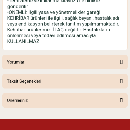
•Temizleme ve kullanma kılavuzu ile birlikte
gönderilir
•ÖNEMLİ: İlgili yasa ve yönetmelikler gereği
KEHRİBAR ürünleri ile ilgili, sağlık beyanı, hastalık adı
veya endikasyon belirterek tanıtım yapılmamaktadır.
Kehribar ürünlerimiz İLAÇ değildir. Hastalıkların
önlenmesi veya tedavi edilmesi amacıyla
KULLANILMAZ.
Yorumlar
Taksit Seçenekleri
Bu ürüne ilk yorumu siz yapın!
Önerileriniz
Yorum Yaz
Bu ürünün fiyat bilgisi, resim, ürün açıklamalarında ve diğer konularda
yetersiz gördüğünüz noktaları öneri formunu kullanarak tarafımıza
iletebilirsiniz.