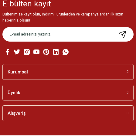
E-bülten
kayıt
Görüş ve önerileriniz için teşekkür ederiz.
Bültenimize kayıt olun, indirimli ürünlerden ve kampanyalardan ilk sizin
Ürün resmi kalitesiz, bozuk veya görüntülenemiyor.
haberiniz olsun!
Ürün açıklamasında eksik bilgiler bulunuyor.
Ürün bilgilerinde hatalar bulunuyor.
Ürün fiyatı diğer sitelerden daha pahalı.
Bu ürüne benzer farklı alternatifler olmalı.
Kurumsal
Üyelik
Gönder
Alışveriş