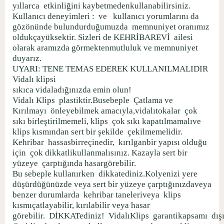
yıllarca
etkinliğini kaybetmedenkullanabilirsiniz.
Kullanıcı deneyimleri :
ve
kullanıcı yorumlarını da
gözönünde bulundurduğumuzda
memnuniyet oranımız
oldukçayüksektir. Sizleri de KEHRİBAREVİ
ailesi
olarak aramızda görmektenmutluluk ve memnuniyet
duyarız.
UYARI: TENE TEMAS EDEREK KULLANILMALIDIR
Vidalı klipsi
sıkıca vidaladığınızda emin olun!
Vidalı Klips
plastiktir.Busebeple
Çatlama ve
Kırılmayı
önleyebilmek amacıyla,vidalıtokalar
çok
sıkı birleştirilmemeli, klips
çok sıkı kapatılmamalıve
klips kısmından sert bir şekilde
çekilmemelidir.
Kehribar
hassasbirreçinedir,
kırılganbir yapısı olduğu
için
çok dikkatlikullanmalısınız. Kazayla sert bir
yüzeye
çarptığında hasargörebilir.
Bu sebeple kullanırken
dikkatediniz.Kolyenizi yere
düşürdüğünüzde veya sert bir yüzeye çarptığınızdaveya
benzer durumlarda
kehribar taneleriveya
klips
kısmıçatlayabilir, kırılabilir veya hasar
görebilir.
DİKKATediniz!
VidalıKlips
garantikapsamı
dış