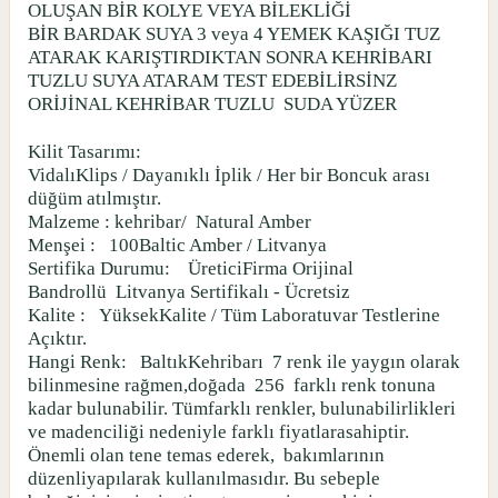
OLUŞAN BİR KOLYE VEYA BİLEKLİĞİ
BİR BARDAK SUYA 3 veya 4 YEMEK KAŞIĞI TUZ
ATARAK KARIŞTIRDIKTAN SONRA KEHRİBARI
TUZLU SUYA ATARAM TEST EDEBİLİRSİNZ
ORİJİNAL KEHRİBAR TUZLU
SUDA YÜZER
Kilit Tasarımı:
VidalıKlips / Dayanıklı İplik / Her bir Boncuk arası
düğüm atılmıştır.
Malzeme : kehribar/
Natural Amber
Menşei :
100Baltic Amber / Litvanya
Sertifika Durumu:
ÜreticiFirma Orijinal
Bandrollü
Litvanya Sertifikalı - Ücretsiz
Kalite :
YüksekKalite / Tüm Laboratuvar Testlerine
Açıktır.
Hangi Renk:
BaltıkKehribarı
7 renk ile yaygın olarak
bilinmesine rağmen,doğada
256
farklı renk tonuna
kadar bulunabilir. Tümfarklı renkler, bulunabilirlikleri
ve madenciliği nedeniyle farklı fiyatlarasahiptir.
Önemli olan tene temas ederek,
bakımlarının
düzenliyapılarak kullanılmasıdır. Bu sebeple