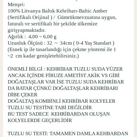
Menşei:
100% Litvanya Baltık Kehribarı-Baltic Amber
(Sertifikalı Orijinal ) /
Gümrükmevzuatına uygun,
faturalı ve sertifikalı bir şekilde ülkemize
girişyapmaktadır.
Ağırlık :
4,00 ~ 6,00 g
Uzunluk Ölçüsü : 32
~
34cm ( 0-4 Yaş Standart )
(Esnek ip ile tasarlandığı için çekme yöntemi ile 1
~2
cm kadar genişletebilirsiniz.)
ÖNEMLİ BİLGİ : KEHRİBAR TUZLU SUDA YÜZER
ANCAK İÇİNDE FİRUZE AMETİST AKİK VS GİBİ
DOĞALTAŞLAR VAR İSE TUZLU SUDA KEHRİBAR
DA BATAR ÇÜNKÜ DOĞALTAŞLAR KEHRİBARI
DİBE ÇEKER
DOĞALTAŞ KOMBİNLİ KEHRİBAR KOLYELER
TUZLU SU TESTİNE TABİ DEĞİLDİR
BU TEST SADECE
KEHRİBARDAN OLUŞAN
KOLYELERDE GEÇERLİDİR
TUZLU SU TESTİ: TAMAMEN DAMLA KEHBARDAN