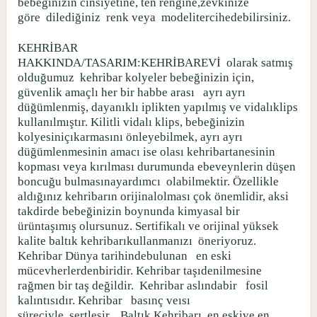
bebeğinizin cinsiyetine, ten rengine,zevkinize
göre
dilediğiniz
renk veya
modelitercihedebilirsiniz.
KEHRİBAR
HAKKINDA/TASARIM:KEHRİBAREVİ
olarak satmış
olduğumuz
kehribar kolyeler bebeğinizin için,
güvenlik amaçlı her bir habbe arası
ayrı ayrı
düğümlenmiş, dayanıklı iplikten yapılmış ve vidalıklips
kullanılmıştır. Kilitli vidalı klips, bebeğinizin
kolyesiniçıkarmasını önleyebilmek, ayrı ayrı
düğümlenmesinin amacı ise olası kehribartanesinin
kopması veya kırılması durumunda ebeveynlerin düşen
boncuğu bulmasınayardımcı
olabilmektir. Özellikle
aldığınız kehribarın orijinalolması çok önemlidir, aksi
takdirde bebeğinizin boynunda kimyasal bir
ürüntaşımış olursunuz. Sertifikalı ve orijinal yüksek
kalite baltık kehribarıkullanmanızı
öneriyoruz.
Kehribar Dünya tarihindebulunan
en eski
mücevherlerdenbiridir. Kehribar taşıdenilmesine
rağmen bir taş değildir.
Kehribar aslındabir
fosil
kalıntısıdır. Kehribar
basınç veısı
süreciyle
sertleşir.
Baltık Kehribarı, en eskive en