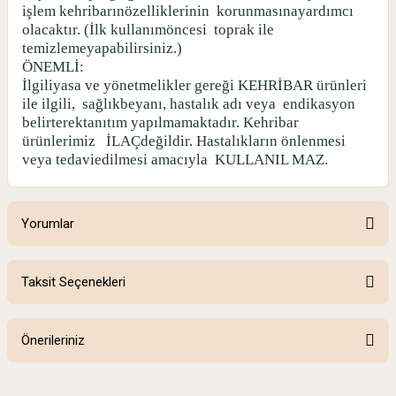
işlem kehribarınözelliklerinin
korunmasınayardımcı
olacaktır. (İlk kullanımöncesi
toprak ile
temizlemeyapabilirsiniz.)
ÖNEMLİ:
İlgiliyasa ve yönetmelikler gereği KEHRİBAR ürünleri
ile ilgili,
sağlıkbeyanı, hastalık adı veya
endikasyon
belirterektanıtım yapılmamaktadır. Kehribar
ürünlerimiz
İLAÇdeğildir. Hastalıkların önlenmesi
veya tedaviedilmesi amacıyla
KULLANIL MAZ.
Yorumlar
Taksit Seçenekleri
TEŞEKKÜRLER
Önerileriniz
BU MODELİN YETİŞKİNİNİ DE SİPARİŞ ETTİM ÇOK TATLI
Bu ürünün fiyat bilgisi, resim, ürün açıklamalarında ve diğer konularda