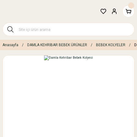
Anasayfa
DAMLA KEHRİBAR BEBEK ÜRÜNLER
BEBEK KOLYELER
D