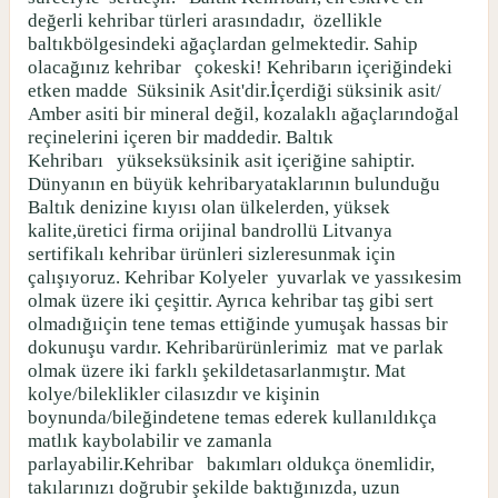
değerli kehribar türleri arasındadır,
özellikle
baltıkbölgesindeki ağaçlardan gelmektedir. Sahip
olacağınız kehribar
çokeski! Kehribarın içeriğindeki
etken madde
Süksinik Asit'dir.İçerdiği süksinik asit/
Amber asiti bir mineral değil, kozalaklı ağaçlarındoğal
reçinelerini içeren bir maddedir. Baltık
Kehribarı
yükseksüksinik asit içeriğine sahiptir.
Dünyanın en büyük kehribaryataklarının bulunduğu
Baltık denizine kıyısı olan ülkelerden, yüksek
kalite,üretici firma orijinal bandrollü Litvanya
sertifikalı kehribar ürünleri sizleresunmak için
çalışıyoruz. Kehribar Kolyeler
yuvarlak ve yassıkesim
olmak üzere iki çeşittir. Ayrıca kehribar taş gibi sert
olmadığıiçin tene temas ettiğinde yumuşak hassas bir
dokunuşu vardır. Kehribarürünlerimiz
mat ve parlak
olmak üzere iki farklı şekildetasarlanmıştır. Mat
kolye/bileklikler cilasızdır ve kişinin
boynunda/bileğindetene temas ederek kullanıldıkça
matlık kaybolabilir ve zamanla
parlayabilir.Kehribar
bakımları oldukça önemlidir,
takılarınızı doğrubir şekilde baktığınızda, uzun