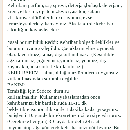
Kehribarı parfüm, saç spreyi, deterjan,bulaşık deterjanı,
krem, el kremi, oje temizleyici, aseton, sabun
vb.
kimyasalürünlerden koruyunuz, evsel
temizleyicilerle yıkamayınız. Aksitakdirde kehribar
etkinliğini kaybedecektir.
Yasal Sorumluluk Reddi: Kehribar kolye/bileklikler ve
bu ürün
oyuncakdeğildir. Çocukların eline oyuncak
olarak verilmez,
amaç dışıkullanılmaz.
(Kesinlikle
ağza alınmaz, çiğnenmez,yutulmaz, yenmez, diş
kaşımak için kesinlikle kullanılmaz.)
KEHRİBAREVİ
almışolduğunuz ürünlerin uygunsuz
kullanılmasından sorumlu değildir.
BAKIM:
Temizliği için Sadece
duru su
kullanılmaldır.
Kullanmayabaşlamadan önce
kehribarınızı bir bardak suda 10-15 dk
beklettiktensonra, ılık su ile 1 dakika kadar yıkayınız,
bu işlemi
10 günde birtekraretmenizi tavsiye ediyoruz.
(Gerekirse her gün) 3-6 ayda bir defa 24 saat
boyuncatoprağa gömerek kehribarınızı nötrleyiniz. Bu