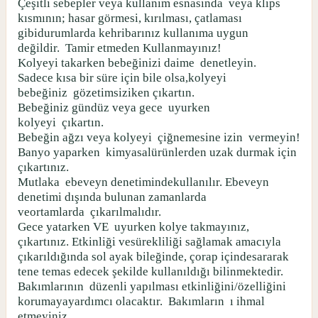
Çeşitli sebepler veya kullanım esnasında
veya klips
kısmının; hasar görmesi, kırılması, çatlaması
gibidurumlarda kehribarınız kullanıma uygun
değildir.
Tamir etmeden Kullanmayınız!
Kolyeyi takarken bebeğinizi daime
denetleyin.
Sadece kısa bir süre için bile olsa,kolyeyi
bebeğiniz
gözetimsiziken çıkartın.
Bebeğiniz gündüz veya gece
uyurken
kolyeyi
çıkartın.
Bebeğin ağzı veya kolyeyi
çiğnemesine izin
vermeyin!
Banyo yaparken
kimyasalürünlerden uzak durmak için
çıkartınız.
Mutlaka
ebeveyn denetimindekullanılır. Ebeveyn
denetimi dışında bulunan zamanlarda
veortamlarda
çıkarılmalıdır.
Gece yatarken VE
uyurken kolye takmayınız,
çıkartınız. Etkinliği vesürekliliği sağlamak amacıyla
çıkarıldığında sol ayak bileğinde, çorap içindesararak
tene temas edecek şekilde kullanıldığı bilinmektedir.
Bakımlarının
düzenli yapılması etkinliğini/özelliğini
korumayayardımcı olacaktır.
Bakımların
ı ihmal
etmeyiniz.