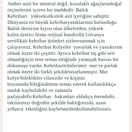
Amber asiti bir mineral değil, kozalaklı ağaçlarındoğal
reçinelerini içeren bir maddedir. Baltık
Kehribarı
yükseksüksinik asit içeriğine sahiptir.
Dünyanın en büyük kehribaryataklarının bulunduğu
Baltık denizine kıyısı olan ülkelerden, yüksek
kalite,üretici firma orijinal bandrollü Litvanya
sertifikalı kehribar ürünleri sizleresunmak için
çalışıyoruz. Kehribar Kolyeler
yuvarlak ve yassıkesim
olmak üzere iki çeşittir. Ayrıca kehribar taş gibi sert
olmadığıiçin tene temas ettiğinde yumuşak hassas bir
dokunuşu vardır. Kehribarürünlerimiz
mat ve parlak
olmak üzere iki farklı şekildetasarlanmıştır. Mat
kolye/bileklikler cilasızdır ve kişinin
boynunda/bileğindetene temas ederek kullanıldıkça
matlık kaybolabilir ve zamanla
parlayabilir.Kehribar
bakımları oldukça önemlidir,
takılarınızı doğrubir şekilde baktığınızda, uzun
yıllarca
etkinliğini kaybetmedenkullanabilirsiniz.