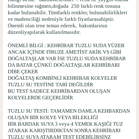
bilinmesine rağmen,doğada
250 farklı renk tonuna
kadar bulunabilir. Tümfarklı renkler, bulunabilirlikleri
ve madenciliği nedeniyle farklı fiyatlarasahiptir.
Önemli olan tene temas ederek,
bakımlarının
düzenliyapılarak kullanılmasıdır.
ÖNEMLİ BİLGİ : KEHRİBAR TUZLU SUDA YÜZER
ANCAK İÇİNDE FİRUZE AMETİST AKİK VS GİBİ
DOĞALTAŞLAR VAR İSE TUZLU SUDA KEHRİBAR
DA BATAR ÇÜNKÜ DOĞALTAŞLAR KEHRİBARI
DİBE ÇEKER
DOĞALTAŞ KOMBİNLİ KEHRİBAR KOLYELER
TUZLU SU TESTİNE TABİ DEĞİLDİR
BU TEST SADECE KEHRİBARDAN OLUŞAN
KOLYELERDE GEÇERLİDİR
TUZLU SU TESTİ: TAMAMEN DAMLA KEHBARDAN
OLUŞAN BİR KOLYE VEYA BİLEKLİĞİ
BİR BARDAK SUYA 3 veya 4 YEMEK KAŞIĞI TUZ
ATARAK KARIŞTIRDIKTAN SONRA KEHRİBARI
TUZLU SUYA ATARAM TEST EDEBİLİRSİNZ