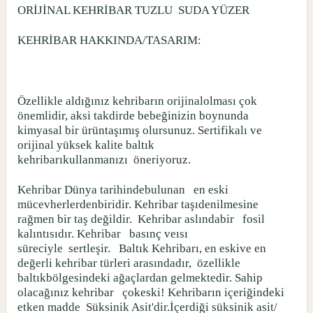
ORİJİNAL KEHRİBAR TUZLU
SUDA YÜZER
KEHRİBAR HAKKINDA/TASARIM:
Özellikle aldığınız kehribarın orijinalolması çok
önemlidir, aksi takdirde bebeğinizin boynunda
kimyasal bir ürüntaşımış olursunuz. Sertifikalı ve
orijinal yüksek kalite baltık
kehribarıkullanmanızı
öneriyoruz.
Kehribar Dünya tarihindebulunan
en eski
mücevherlerdenbiridir. Kehribar taşıdenilmesine
rağmen bir taş değildir.
Kehribar aslındabir
fosil
kalıntısıdır. Kehribar
basınç veısı
süreciyle
sertleşir.
Baltık Kehribarı, en eskive en
değerli kehribar türleri arasındadır,
özellikle
baltıkbölgesindeki ağaçlardan gelmektedir. Sahip
olacağınız kehribar
çokeski! Kehribarın içeriğindeki
etken madde
Süksinik Asit'dir.İçerdiği süksinik asit/