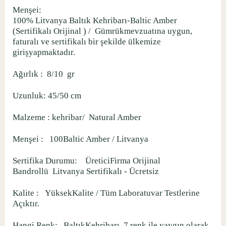
Menşei:
100% Litvanya Baltık Kehribarı-Baltic Amber
(Sertifikalı Orijinal ) /
Gümrükmevzuatına uygun,
faturalı ve sertifikalı bir şekilde ülkemize
girişyapmaktadır.
Ağırlık :
8/10
gr
Uzunluk: 45/50 cm
Malzeme : kehribar/
Natural Amber
Menşei :
100Baltic Amber / Litvanya
Sertifika Durumu:
ÜreticiFirma Orijinal
Bandrollü
Litvanya Sertifikalı - Ücretsiz
Kalite :
YüksekKalite / Tüm Laboratuvar Testlerine
Açıktır.
Hangi Renk:
BaltıkKehribarı
7 renk ile yaygın olarak