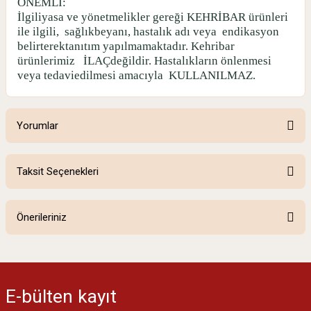
ÖNEMLİ:
İlgiliyasa ve yönetmelikler gereği KEHRİBAR ürünleri
ile ilgili,
sağlıkbeyanı, hastalık adı veya
endikasyon
belirterektanıtım yapılmamaktadır. Kehribar
ürünlerimiz
İLAÇdeğildir. Hastalıkların önlenmesi
veya tedaviedilmesi amacıyla
KULLANILMAZ.
Yorumlar
Taksit Seçenekleri
Bu ürüne ilk yorumu siz yapın!
Önerileriniz
Yorum Yaz
Bu ürünün fiyat bilgisi, resim, ürün açıklamalarında ve diğer konularda
yetersiz gördüğünüz noktaları öneri formunu kullanarak tarafımıza
iletebilirsiniz.
E-bülten
kayıt
Görüş ve önerileriniz için teşekkür ederiz.