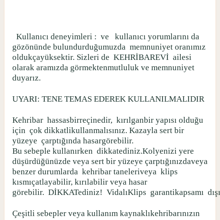
Kullanıcı deneyimleri :
ve
kullanıcı yorumlarını da
gözönünde bulundurduğumuzda
memnuniyet oranımız
oldukçayüksektir. Sizleri de
KEHRİBAREVİ
ailesi
olarak aramızda görmektenmutluluk ve memnuniyet
duyarız.
UYARI: TENE TEMAS EDEREK KULLANILMALIDIR
Kehribar
hassasbirreçinedir,
kırılganbir yapısı olduğu
için
çok dikkatlikullanmalısınız. Kazayla sert bir
yüzeye
çarptığında hasargörebilir.
Bu sebeple kullanırken
dikkatediniz.Kolyenizi yere
düşürdüğünüzde veya sert bir yüzeye çarptığınızdaveya
benzer durumlarda
kehribar taneleriveya
klips
kısmıçatlayabilir, kırılabilir veya hasar
görebilir.
DİKKATediniz!
VidalıKlips
garantikapsamı
dış
Çeşitli sebepler veya kullanım kaynaklıkehribarınızın