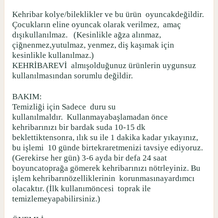
Kehribar kolye/bileklikler ve bu ürün
oyuncakdeğildir.
Çocukların eline oyuncak olarak verilmez,
amaç
dışıkullanılmaz.
(Kesinlikle ağza alınmaz,
çiğnenmez,yutulmaz, yenmez, diş kaşımak için
kesinlikle kullanılmaz.)
KEHRİBAREVİ
almışolduğunuz ürünlerin uygunsuz
kullanılmasından sorumlu değildir.
BAKIM:
Temizliği için Sadece
duru su
kullanılmaldır.
Kullanmayabaşlamadan önce
kehribarınızı bir bardak suda 10-15 dk
beklettiktensonra, ılık su ile 1 dakika kadar yıkayınız,
bu işlemi
10 günde birtekraretmenizi tavsiye ediyoruz.
(Gerekirse her gün) 3-6 ayda bir defa 24 saat
boyuncatoprağa gömerek kehribarınızı nötrleyiniz. Bu
işlem kehribarınözelliklerinin
korunmasınayardımcı
olacaktır. (İlk kullanımöncesi
toprak ile
temizlemeyapabilirsiniz.)