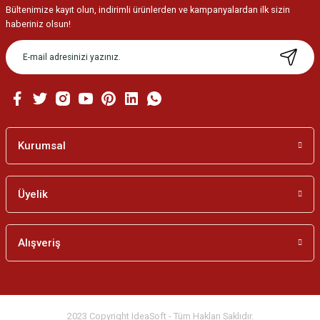
Bültenimize kayıt olun, indirimli ürünlerden ve kampanyalardan ilk sizin
Ürün resmi kalitesiz, bozuk veya görüntülenemiyor.
haberiniz olsun!
Ürün açıklamasında eksik bilgiler bulunuyor.
Ürün bilgilerinde hatalar bulunuyor.
Ürün fiyatı diğer sitelerden daha pahalı.
Bu ürüne benzer farklı alternatifler olmalı.
Kurumsal
Üyelik
Gönder
Alışveriş
2023 Copyright IdeaSoft - Tüm Hakları Saklıdır.