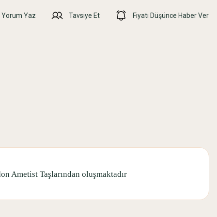
Yorum Yaz
Tavsiye Et
Fiyatı Düşünce Haber Ver
don Ametist Taşlarından oluşmaktadır