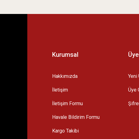
 yetersiz gördüğünüz noktaları öneri formunu kullanarak tarafımıza iletebilirsini
 İÇİN ALDIM ETKİSİNİ GÖRMEYE BAŞLADIM
Kurumsal
Üye
Hakkımızda
Yeni 
İletişim
Üye G
Gönder
İletişim Formu
Şifr
Havale Bildirim Formu
Kargo Takibi