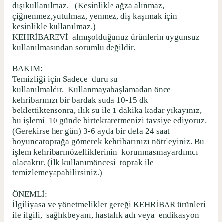
dışıkullanılmaz.
(Kesinlikle ağza alınmaz,
çiğnenmez,yutulmaz, yenmez, diş kaşımak için
kesinlikle kullanılmaz.)
KEHRİBAREVİ
almışolduğunuz ürünlerin uygunsuz
kullanılmasından sorumlu değildir.
BAKIM:
Temizliği için Sadece
duru su
kullanılmaldır.
Kullanmayabaşlamadan önce
kehribarınızı bir bardak suda 10-15 dk
beklettiktensonra, ılık su ile 1 dakika kadar yıkayınız,
bu işlemi
10 günde birtekraretmenizi tavsiye ediyoruz.
(Gerekirse her gün) 3-6 ayda bir defa 24 saat
boyuncatoprağa gömerek kehribarınızı nötrleyiniz. Bu
işlem kehribarınözelliklerinin
korunmasınayardımcı
olacaktır. (İlk kullanımöncesi
toprak ile
temizlemeyapabilirsiniz.)
ÖNEMLİ:
İlgiliyasa ve yönetmelikler gereği KEHRİBAR ürünleri
ile ilgili,
sağlıkbeyanı, hastalık adı veya
endikasyon