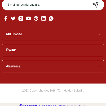
Ürün bilgilerinde hatalar bulunuyor.
Ürün fiyatı diğer sitelerden daha pahalı.
Bu ürüne benzer farklı alternatifler olmalı.
Kurumsal
Üyelik
Gönder
Alışveriş
2023 Copyright IdeaSoft - Tüm Hakları Saklıdır.
ideasoft
ile