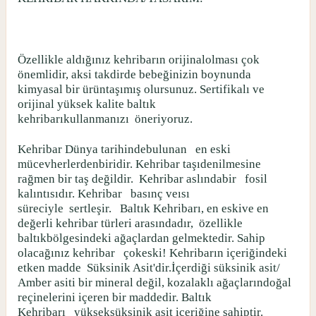
Özellikle aldığınız kehribarın orijinalolması çok
önemlidir, aksi takdirde bebeğinizin boynunda
kimyasal bir ürüntaşımış olursunuz. Sertifikalı ve
orijinal yüksek kalite baltık
kehribarıkullanmanızı
öneriyoruz.
Kehribar Dünya tarihindebulunan
en eski
mücevherlerdenbiridir. Kehribar taşıdenilmesine
rağmen bir taş değildir.
Kehribar aslındabir
fosil
kalıntısıdır. Kehribar
basınç veısı
süreciyle
sertleşir.
Baltık Kehribarı, en eskive en
değerli kehribar türleri arasındadır,
özellikle
baltıkbölgesindeki ağaçlardan gelmektedir. Sahip
olacağınız kehribar
çokeski! Kehribarın içeriğindeki
etken madde
Süksinik Asit'dir.İçerdiği süksinik asit/
Amber asiti bir mineral değil, kozalaklı ağaçlarındoğal
reçinelerini içeren bir maddedir. Baltık
Kehribarı
yükseksüksinik asit içeriğine sahiptir.