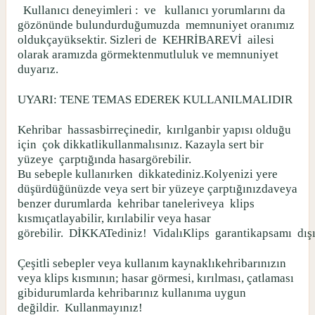
Kullanıcı deneyimleri :
ve
kullanıcı yorumlarını da
gözönünde bulundurduğumuzda
memnuniyet oranımız
oldukçayüksektir. Sizleri de
KEHRİBAREVİ
ailesi
olarak aramızda görmektenmutluluk ve memnuniyet
duyarız.
UYARI: TENE TEMAS EDEREK KULLANILMALIDIR
Kehribar
hassasbirreçinedir,
kırılganbir yapısı olduğu
için
çok dikkatlikullanmalısınız. Kazayla sert bir
yüzeye
çarptığında hasargörebilir.
Bu sebeple kullanırken
dikkatediniz.Kolyenizi yere
düşürdüğünüzde veya sert bir yüzeye çarptığınızdaveya
benzer durumlarda
kehribar taneleriveya
klips
kısmıçatlayabilir, kırılabilir veya hasar
görebilir.
DİKKATediniz!
VidalıKlips
garantikapsamı
dış
Çeşitli sebepler veya kullanım kaynaklıkehribarınızın
veya klips kısmının; hasar görmesi, kırılması, çatlaması
gibidurumlarda kehribarınız kullanıma uygun
değildir.
Kullanmayınız!