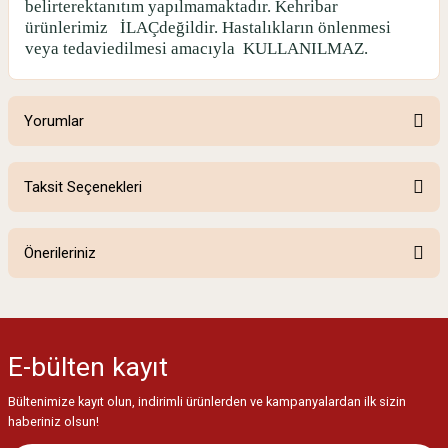
belirterektanıtım yapılmamaktadır. Kehribar
ürünlerimiz
İLAÇdeğildir. Hastalıkların önlenmesi
veya tedaviedilmesi amacıyla
KULLANILMAZ.
Yorumlar
Taksit Seçenekleri
Bu ürüne ilk yorumu siz yapın!
Önerileriniz
Yorum Yaz
Bu ürünün fiyat bilgisi, resim, ürün açıklamalarında ve diğer konularda
yetersiz gördüğünüz noktaları öneri formunu kullanarak tarafımıza
iletebilirsiniz.
E-bülten
kayıt
Görüş ve önerileriniz için teşekkür ederiz.
Bültenimize kayıt olun, indirimli ürünlerden ve kampanyalardan ilk sizin
Ürün resmi kalitesiz, bozuk veya görüntülenemiyor.
haberiniz olsun!
Ürün açıklamasında eksik bilgiler bulunuyor.