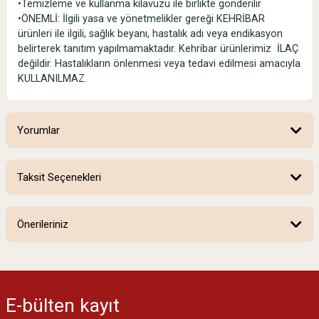
•Temizleme ve kullanma kılavuzu ile birlikte gönderilir
•ÖNEMLİ: İlgili yasa ve yönetmelikler gereği KEHRİBAR
ürünleri ile ilgili, sağlık beyanı, hastalık adı veya endikasyon
belirterek tanıtım yapılmamaktadır. Kehribar ürünlerimiz İLAÇ
değildir. Hastalıkların önlenmesi veya tedavi edilmesi amacıyla
KULLANILMAZ.
Yorumlar
Taksit Seçenekleri
Beklediğimden güzel çıktı
Önerileriniz
Ürün güzel
Kargo baya hızlı
Bu ürünün fiyat bilgisi, resim, ürün açıklamalarında ve diğer konularda
Paketleme çok güzeldi
yetersiz gördüğünüz noktaları öneri formunu kullanarak tarafımıza
iletebilirsiniz.
Hayırlı işler dilerim
E-bülten
kayıt
Görüş ve önerileriniz için teşekkür ederiz.
Sefa Sezgin | 27/03/2025