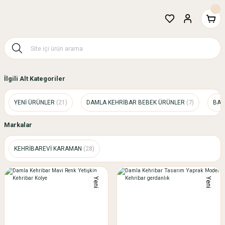
İlgili Alt Kategoriler
YENİ ÜRÜNLER
(21)
DAMLA KEHRİBAR BEBEK ÜRÜNLER
(7)
BAK
Markalar
KEHRİBAREVİ KARAMAN
(28)
Yeni
Yeni